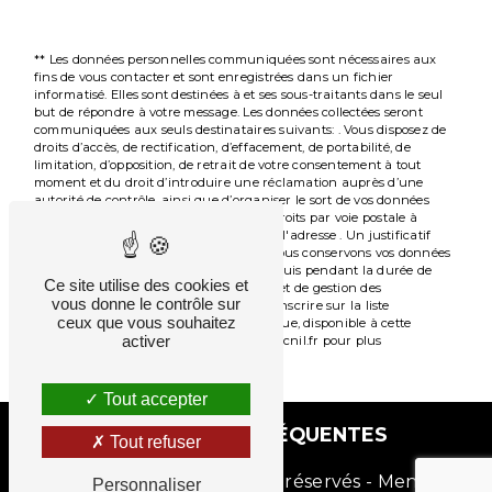
** Les données personnelles communiquées sont nécessaires aux
fins de vous contacter et sont enregistrées dans un fichier
informatisé. Elles sont destinées à et ses sous-traitants dans le seul
but de répondre à votre message. Les données collectées seront
communiquées aux seuls destinataires suivants: . Vous disposez de
droits d’accès, de rectification, d’effacement, de portabilité, de
limitation, d’opposition, de retrait de votre consentement à tout
moment et du droit d’introduire une réclamation auprès d’une
autorité de contrôle, ainsi que d’organiser le sort de vos données
post-mortem. Vous pouvez exercer ces droits par voie postale à
l'adresse ou par courrier électronique à l'adresse . Un justificatif
d'identité pourra vous être demandé. Nous conservons vos données
pendant la période de prise de contact puis pendant la durée de
Ce site utilise des cookies et
prescription légale aux fins probatoires et de gestion des
vous donne le contrôle sur
contentieux. Vous avez le droit de vous inscrire sur la liste
ceux que vous souhaitez
d'opposition au démarchage téléphonique, disponible à cette
activer
adresse:
Bloctel.gouv.fr
. Consultez le site cnil.fr pour plus
d’informations sur vos droits.
Tout accepter
RECHERCHES FRÉQUENTES
Tout refuser
©
Vistalid
- 2026 - Tous droits réservés -
Mentions
Personnaliser