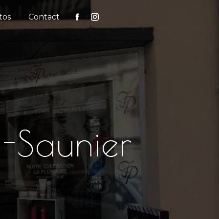
tos
Contact
e-Saunier