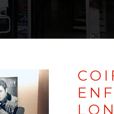
COI
ENF
LON