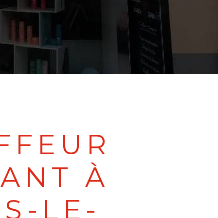
FFEUR
ANT À
S-LE-