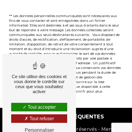
** Les données personnelles communiquées sont nécessaires aux
fins de vous contacter et sont enregistrées dans un fichier
informatisé. Elles sont destinées à et ses sous-traitants dans le seul
but de répondre à votre message. Les données collectées seront
communiquées aux seuls destinataires suivants: . Vous disposez de
droits d’accès, de rectification, d’effacement, de portabilité, de
limitation, d’opposition, de retrait de votre consentement à tout
moment et du droit d’introduire une réclamation auprès d’une
autorité de contrôle, ainsi que d’organiser le sort de vos données
post-mortem. Vous pouvez exercer ces droits par voie postale à
l'adresse ou par courrier électronique à l'adresse . Un justificatif
d'identité pourra vous être demandé. Nous conservons vos données
pendant la période de prise de contact puis pendant la durée de
Ce site utilise des cookies et
prescription légale aux fins probatoires et de gestion des
vous donne le contrôle sur
contentieux. Vous avez le droit de vous inscrire sur la liste
ceux que vous souhaitez
d'opposition au démarchage téléphonique, disponible à cette
activer
adresse:
Bloctel.gouv.fr
. Consultez le site cnil.fr pour plus
d’informations sur vos droits.
Tout accepter
RECHERCHES FRÉQUENTES
Tout refuser
©
Vistalid
- 2026 - Tous droits réservés -
Mentions
Personnaliser