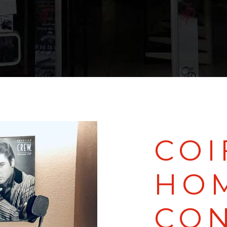
COI
HO
CON