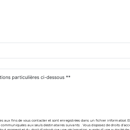
tions particulières ci-dessous **
Envoyer
ux fins de vous contacter et sont enregistrées dans un fichier informatisé. Elle
communiquées aux seuls destinataires suivants: . Vous disposez de droits d’accès,
à tout moment et du droit d’introduire une réclamation auprès d’une autorité de c