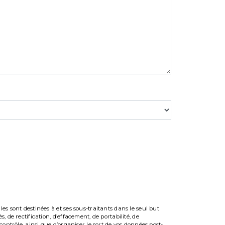
s sont destinées à et ses sous-traitants dans le seul but
 de rectification, d’effacement, de portabilité, de
ontrôle, ainsi que d’organiser le sort de vos données post-