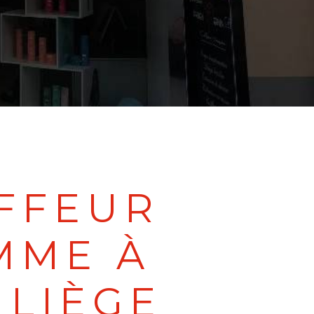
FFEUR
MME À
LIÈGE