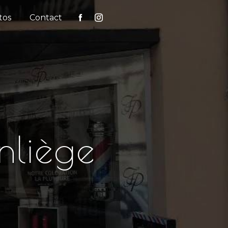
tos
Contact
nliège