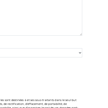
s sont destinées à et ses sous-traitants dans le seul but
 de rectification, d’effacement, de portabilité, de
ontrôle, ainsi que d’organiser le sort de vos données post-