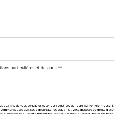
tions particulières ci-dessous **
Envoyer
ux fins de vous contacter et sont enregistrées dans un fichier informatisé. Elle
communiquées aux seuls destinataires suivants: . Vous disposez de droits d’accès,
à tout moment et du droit d’introduire une réclamation auprès d’une autorité de c