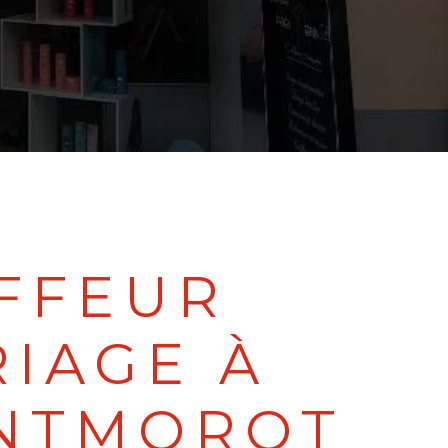
FFEUR
IAGE À
NTMOROT