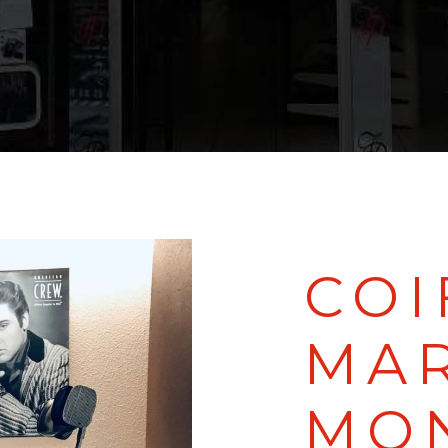
COI
MAR
MO