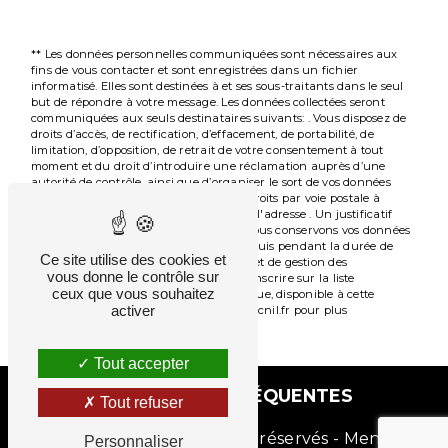
** Les données personnelles communiquées sont nécessaires aux
fins de vous contacter et sont enregistrées dans un fichier
informatisé. Elles sont destinées à et ses sous-traitants dans le seul
but de répondre à votre message. Les données collectées seront
communiquées aux seuls destinataires suivants: . Vous disposez de
droits d’accès, de rectification, d’effacement, de portabilité, de
limitation, d’opposition, de retrait de votre consentement à tout
moment et du droit d’introduire une réclamation auprès d’une
autorité de contrôle, ainsi que d’organiser le sort de vos données
post-mortem. Vous pouvez exercer ces droits par voie postale à
l'adresse ou par courrier électronique à l'adresse . Un justificatif
d'identité pourra vous être demandé. Nous conservons vos données
pendant la période de prise de contact puis pendant la durée de
Ce site utilise des cookies et
prescription légale aux fins probatoires et de gestion des
vous donne le contrôle sur
contentieux. Vous avez le droit de vous inscrire sur la liste
ceux que vous souhaitez
d'opposition au démarchage téléphonique, disponible à cette
activer
adresse:
Bloctel.gouv.fr
. Consultez le site cnil.fr pour plus
d’informations sur vos droits.
Tout accepter
RECHERCHES FRÉQUENTES
Tout refuser
©
Vistalid
- 2026 - Tous droits réservés -
Mentions
Personnaliser